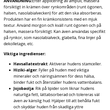
ANVÄNDNING:
Efter applicering av ampull, massera
försiktigt in krämen över rynkområden (runt ögonen,
halsen, nasolabialvecken) för att den ska absorberas.
Produkten har en fin krämkonsistens med en mjuk
textur. Använd morgon och kväll runt ögonen och på
halsen, massera försiktigt. Kan även användas specifikt
på rynkor, som nasolabialveck, glabella, fina linjer på
dekolletage, etc.
Viktiga ingredienser:
Havsallatextrakt
: Aktiverar hudens stamceller.
Hiziki-alger
: Fyller på huden med viktiga
mineraler och näringsämnen för dess hälsa,
binder fukt och återställer hudens vattenbalans.
Jojobaolja
: Rik på lipider som liknar hudens
naturliga fett, lättabsorberad och tolereras väl
även av känslig hud. Hjälper till att behålla fukt
och skyddar huden från skadliga yttre