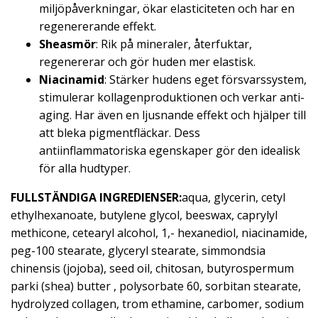
miljöpåverkningar, ökar elasticiteten och har en
regenererande effekt.
Sheasmör
: Rik på mineraler, återfuktar,
regenererar och gör huden mer elastisk.
Niacinamid
: Stärker hudens eget försvarssystem,
stimulerar kollagenproduktionen och verkar anti-
aging. Har även en ljusnande effekt och hjälper till
att bleka pigmentfläckar. Dess
antiinflammatoriska egenskaper gör den idealisk
för alla hudtyper.
FULLSTÄNDIGA INGREDIENSER:
aqua, glycerin, cetyl
ethylhexanoate, butylene glycol, beeswax, caprylyl
methicone, cetearyl alcohol, 1,- hexanediol, niacinamide,
peg-100 stearate, glyceryl stearate, simmondsia
chinensis (jojoba), seed oil, chitosan, butyrospermum
parki (shea) butter , polysorbate 60, sorbitan stearate,
hydrolyzed collagen, trom ethamine, carbomer, sodium