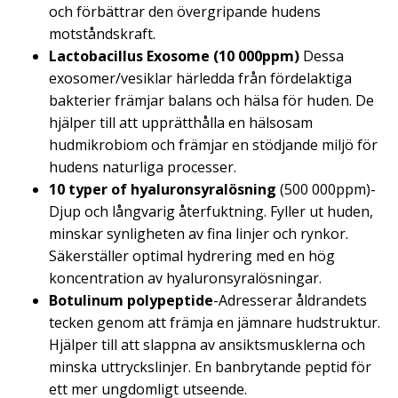
och förbättrar den övergripande hudens
motståndskraft.
Lactobacillus Exosome (10 000ppm)
Dessa
exosomer/vesiklar härledda från fördelaktiga
bakterier främjar balans och hälsa för huden. De
hjälper till att upprätthålla en hälsosam
hudmikrobiom och främjar en stödjande miljö för
hudens naturliga processer.
10 typer of hyaluronsyralösning
(500 000ppm)-
Djup och långvarig återfuktning. Fyller ut huden,
minskar synligheten av fina linjer och rynkor.
Säkerställer optimal hydrering med en hög
koncentration av hyaluronsyralösningar.
Botulinum polypeptide
-Adresserar åldrandets
tecken genom att främja en jämnare hudstruktur.
Hjälper till att slappna av ansiktsmusklerna och
minska uttryckslinjer. En banbrytande peptid för
ett mer ungdomligt utseende.