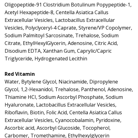
Oligopeptide-91 Clostridium Botulinum Popypeptide-1,
Acetyl Hexapeptide-8, Centella Asiatica Callus
Extracellular Vesicles, Lactobacillus Extracellular
Vesicles, Polyclyceryl-4 Caprate, Styrene/VP Copolymer,
Sodium Palmitoyl Sarcosinate, Trehalose, Sodium
Citrate, EthylHexylGlycerin, Adenosine, Citric Acid,
Disodium EDTA, Xanthan Gum, Caprylic/Capric
Triglyceride, Hydrogenated Lecithin
Red Vitamin
Water, Bytylene Glycol, Niacinamide, Dipropylene
Glycol, 1,2-Hexanidol, Trehalose, Panthenol, Adenosine,
Thiamine HCI, Sodium Ascorbyl Phosphate, Sodium
Hyaluronate, Lactobacillus Extracellular Vesicles,
Riboflavin, Biotin, Folic Acid, Centella Asiatica Callus
Extracellular Vesicles, Cyanocobalamin, Pyridoxine,
Ascorbic acid, Ascorbyl Glucoside, Tocopherol,
Carbomer, Tromethamine, Ethylhexylglycerin