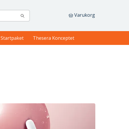
Varukorg
Startpaket
Thesera Konceptet