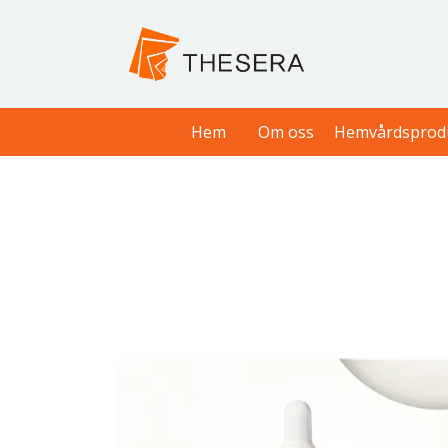
Hem
Om oss
Hemvårdsprod