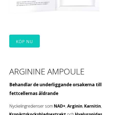
KÖP NU
ARGININE AMPOULE
Behandlar de underliggande orsakerna till
fettcellernas åldrande
Nyckelingredienser som
NAD+
,
Arginin
,
Karnitin
,
Kronärtskocksbladsextrakt
och
Hyaluronidas