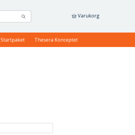
Varukorg
Startpaket
Thesera Konceptet