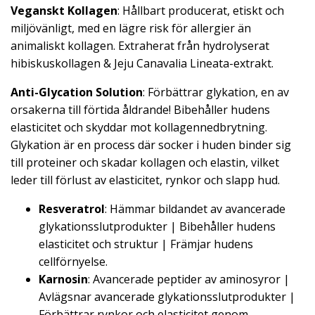
Veganskt Kollagen
: Hållbart producerat, etiskt och
miljövänligt, med en lägre risk för allergier än
animaliskt kollagen. Extraherat från hydrolyserat
hibiskuskollagen & Jeju Canavalia Lineata-extrakt.
Anti-Glycation Solution
: Förbättrar glykation, en av
orsakerna till förtida åldrande! Bibehåller hudens
elasticitet och skyddar mot kollagennedbrytning.
Glykation är en process där socker i huden binder sig
till proteiner och skadar kollagen och elastin, vilket
leder till förlust av elasticitet, rynkor och slapp hud.
Resveratrol
: Hämmar bildandet av avancerade
glykationsslutprodukter | Bibehåller hudens
elasticitet och struktur | Främjar hudens
cellförnyelse.
Karnosin
: Avancerade peptider av aminosyror |
Avlägsnar avancerade glykationsslutprodukter |
Förbättrar rynkor och elasticitet genom