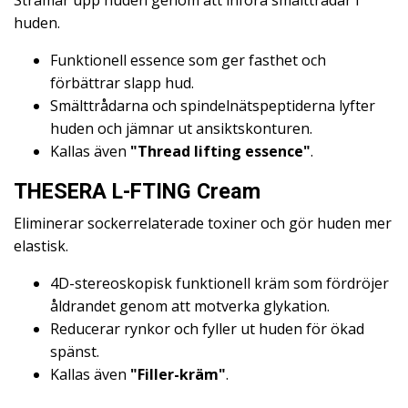
Stramar upp huden genom att införa smälttrådar i
huden.
Funktionell essence som ger fasthet och
förbättrar slapp hud.
Smälttrådarna och spindelnätspeptiderna lyfter
huden och jämnar ut ansiktskonturen.
Kallas även
"Thread lifting essence"
.
THESERA L-FTING Cream
Eliminerar sockerrelaterade toxiner och gör huden mer
elastisk.
4D-stereoskopisk funktionell kräm som fördröjer
åldrandet genom att motverka glykation.
Reducerar rynkor och fyller ut huden för ökad
spänst.
Kallas även
"Filler-kräm"
.